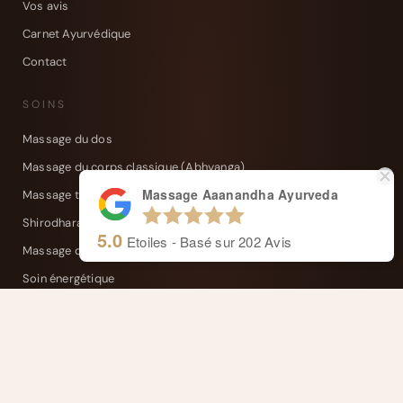
Vos avis
Carnet Ayurvédique
Contact
SOINS
Massage du dos
Massage du corps classique (Abhyanga)
Massage Aaanandha Ayurveda
Massage tête, nuque et épaules
Shirodhara
5.0
Etoiles - Basé sur
202
Avis
Massage des pieds
Soin énergétique
Soin de relâchement somatique
Massage au bol Kansu
Karna Purana (soin des oreilles)
Kati Vasti (soin du dos)