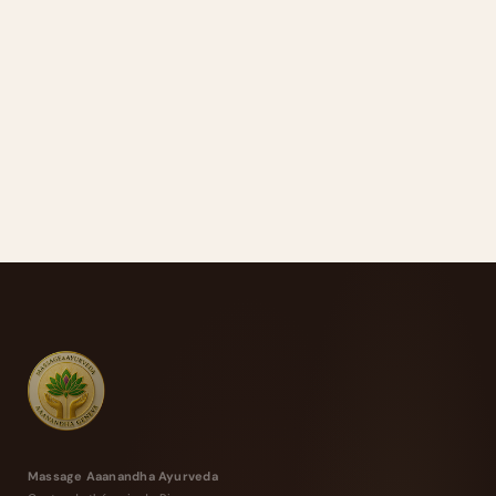
Massage Aaanandha Ayurveda