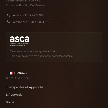
Centre de thérapie de Rive.
Cours de Rive 14, 1204 Genève
Anaïs : +41 77 4277 358
Alexandre : +41 77 4114 662
Masseurs reconnus et agréés ASCA
Remboursé par votre assurance complémentaire
FRANÇAIS
NAVIGATION
Thérapeutes et Approche
L’Ayurveda
Soins