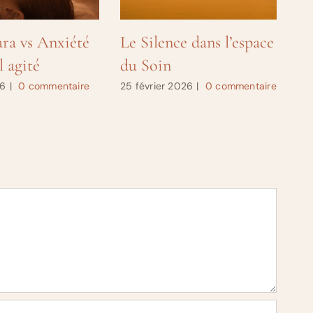
ra vs Anxiété
Le Silence dans l’espace
Le
 agité
du Soin
L’
co
26
|
0 commentaire
25 février 2026
|
0 commentaire
27 