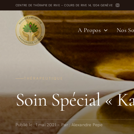
Passer
CENTRE DE THÉRAPIE DE RIVE – COURS DE RIVE 14, 1204 GENÈVE
au
contenu
A Propos
Nos So
THÉRAPEUTIQUE
Soin Spécial « Ka
Publié le : 1 mai 2021
-
Par :
Alexandre Pepe