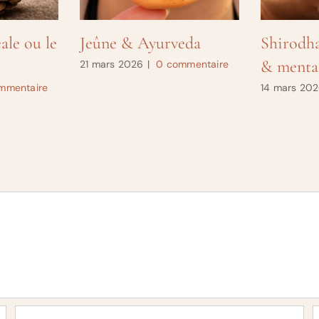
ale ou le
Jeûne & Ayurveda
Shirodha
& mental
21 mars 2026
|
0 commentaire
mmentaire
14 mars 20