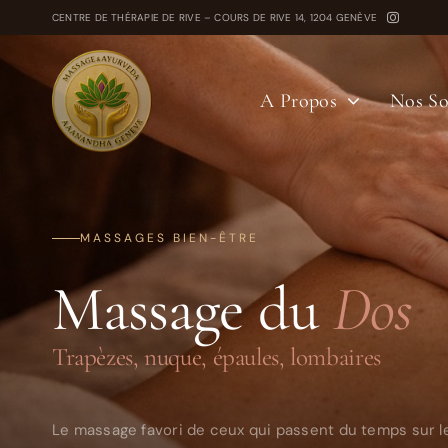
Passer
CENTRE DE THÉRAPIE DE RIVE – COURS DE RIVE 14, 1204 GENÈVE
au
contenu
A Propos
Nos So
MASSAGES BIEN-ÊTRE
Massage du
Dos
Trapèzes, nuque, épaules, lombaires
Le massage favori de ceux qui passent du temps sur l