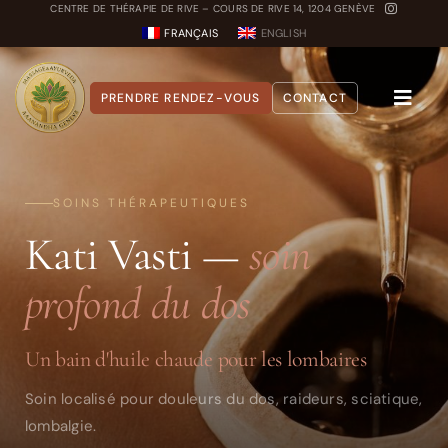
Passer
CENTRE DE THÉRAPIE DE RIVE – COURS DE RIVE 14, 1204 GENÈVE
FRANÇAIS
ENGLISH
au
contenu
PRENDRE RENDEZ-VOUS
CONTACT
Toggle
Naviga
A propos
SOINS THÉRAPEUTIQUES
Nos Soins
Kati Vasti —
soin
Carnet Ayurvédique
profond du dos
Quiz Dosha
Un bain d'huile chaude pour les lombaires
Soin localisé pour douleurs du dos, raideurs, sciatique,
lombalgie.