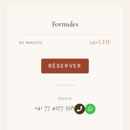
Formules
140 CHF
60 MINUTES
RÉSERVER
ANAÏS
+41 77 4277 358