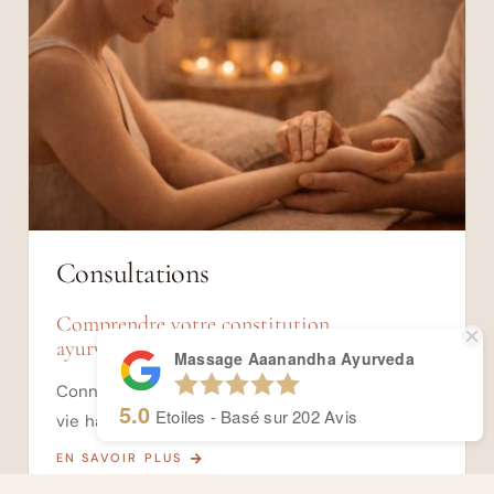
Consultations
Comprendre votre constitution
ayurvédique
Massage Aaanandha Ayurveda
Connaitre ses doshas et ajuster son mode de
5.0
Etoiles - Basé sur
202
Avis
vie harmonieusement
EN SAVOIR PLUS