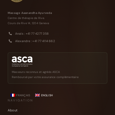
Massage Aaanandha Ayurveda
Centre de thérapie de Rive.
Cours de Rive 14, 1204 Geneva
Anaïs : +41 77 4277 358
Alexandre : +41 77 4114 662
Masseurs reconnus et agréés ASCA
Remboursé par votre assurance complémentaire
FRANÇAIS
ENGLISH
NAVIGATION
About