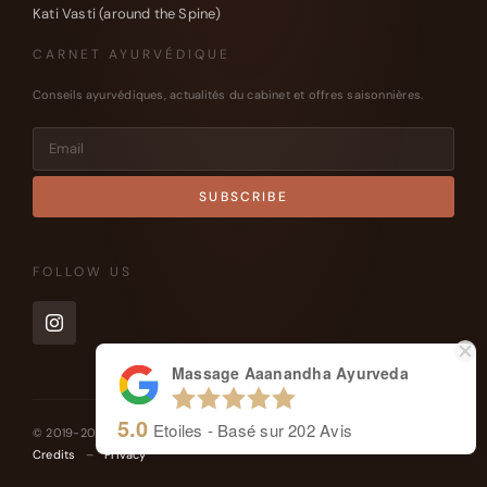
Kati Vasti (around the Spine)
CARNET AYURVÉDIQUE
Conseils ayurvédiques, actualités du cabinet et offres saisonnières.
FOLLOW US
Massage Aaanandha Ayurveda
5.0
Etoiles - Basé sur
202
Avis
© 2019-2026 Massage Aaanandha Ayurveda – Soins – Genève
Credits
–
Privacy